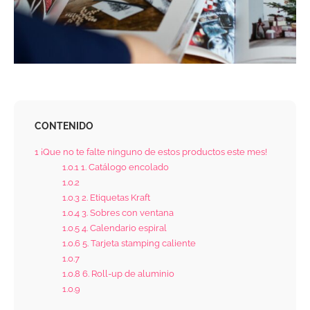
CONTENIDO
1
¡Que no te falte ninguno de estos productos este mes!
1.0.1
1. Catálogo encolado
1.0.2
1.0.3
2. Etiquetas Kraft
1.0.4
3. Sobres con ventana
1.0.5
4. Calendario espiral
1.0.6
5. Tarjeta stamping caliente
1.0.7
1.0.8
6. Roll-up de aluminio
1.0.9