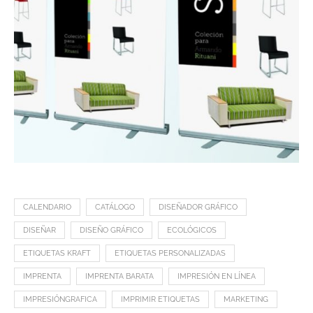
CALENDARIO
CATÁLOGO
DISEÑADOR GRÁFICO
DISEÑAR
DISEÑO GRÁFICO
ECOLÓGICOS
ETIQUETAS KRAFT
ETIQUETAS PERSONALIZADAS
IMPRENTA
IMPRENTA BARATA
IMPRESIÓN EN LÍNEA
IMPRESIÓNGRAFICA
IMPRIMIR ETIQUETAS
MARKETING