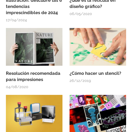
Ilustración: descubre las 6
¿Qué es la retícula en
tendencias
diseño gráfico?
imprescindibles de 2024
06/05/2020
17/04/2024
Resolución recomendada
¿Cómo hacer un stencil?
para impresiones
26/12/2019
04/08/2020