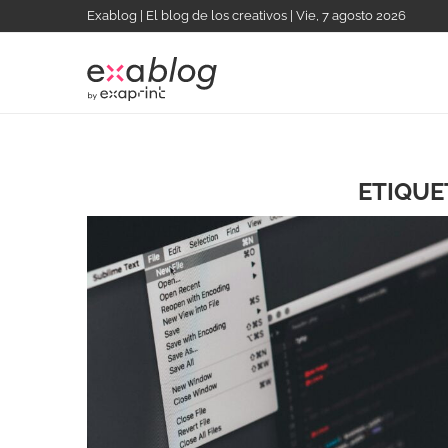
Exablog | El blog de los creativos | Vie, 7 agosto 2026
ETIQUE