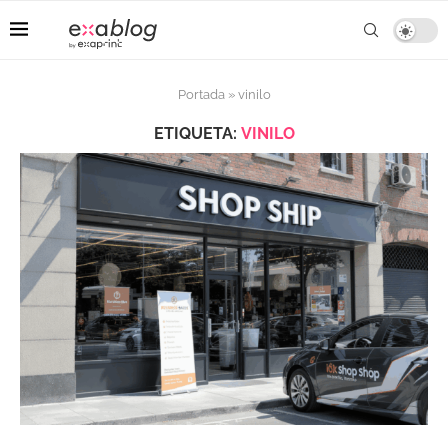
Portada
»
vinilo
ETIQUETA:
VINILO