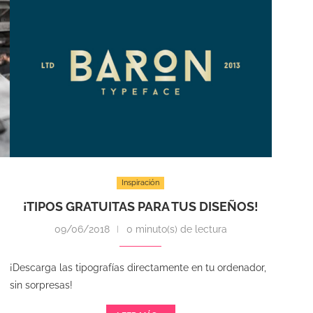
Inspiración
¡TIPOS GRATUITAS PARA TUS DISEÑOS!
09/06/2018
0 minuto(s) de lectura
¡Descarga las tipografías directamente en tu ordenador,
sin sorpresas!