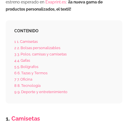
estreno esperado en
Exaprint.es
:
¡la nueva gama de
productos personalizados, el textil!
CONTENIDO
1
1. Camisetas
2
2. Bolsas personalizables
3
3. Polos, camisas y camisetas
4
4. Gafas
5
5. Bolígrafos
6
6. Tazas y Termos
7
7. Oficina
8
8. Tecnología
9
9. Deporte y entretenimiento
1.
Camisetas