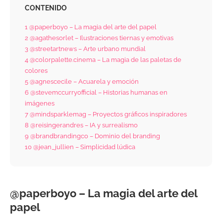
CONTENIDO
1
@paperboyo – La magia del arte del papel
2
@agathesorlet – Ilustraciones tiernas y emotivas
3
@streetartnews – Arte urbano mundial
4
@colorpalette.cinema – La magia de las paletas de
colores
5
@agnescecile – Acuarela y emoción
6
@stevemccurryofficial – Historias humanas en
imágenes
7
@mindsparklemag – Proyectos gráficos inspiradores
8
@reisingerandres – IA y surrealismo
9
@brandbrandingco – Dominio del branding
10
@jean_jullien – Simplicidad lúdica
@paperboyo – La magia del arte del
papel