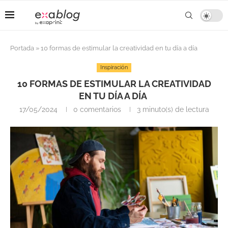
Portada
»
10 formas de estimular la creatividad en tu día a día
Inspiración
10 FORMAS DE ESTIMULAR LA CREATIVIDAD
EN TU DÍA A DÍA
17/05/2024
0 comentarios
3 minuto(s) de lectura