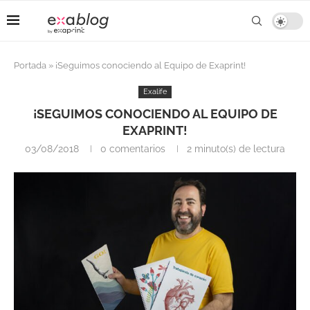
Portada
»
¡Seguimos conociendo al Equipo de Exaprint!
Exalife
¡SEGUIMOS CONOCIENDO AL EQUIPO DE
EXAPRINT!
03/08/2018
0 comentarios
2 minuto(s) de lectura