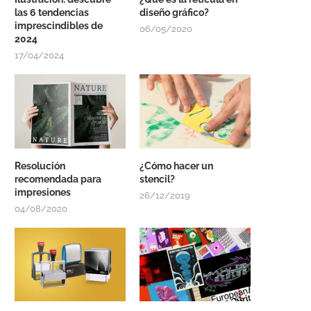
las 6 tendencias
diseño gráfico?
imprescindibles de
06/05/2020
2024
17/04/2024
Resolución
¿Cómo hacer un
recomendada para
stencil?
impresiones
26/12/2019
04/08/2020