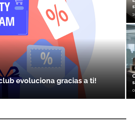
E
s
1
C
club evoluciona gracias a ti!
s
0