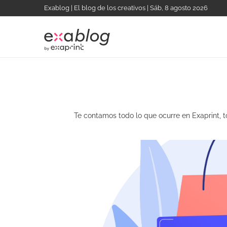
Exablog | El blog de los creativos | Sáb, 8 agosto 2026
Te contamos todo lo que ocurre en Exaprint, 