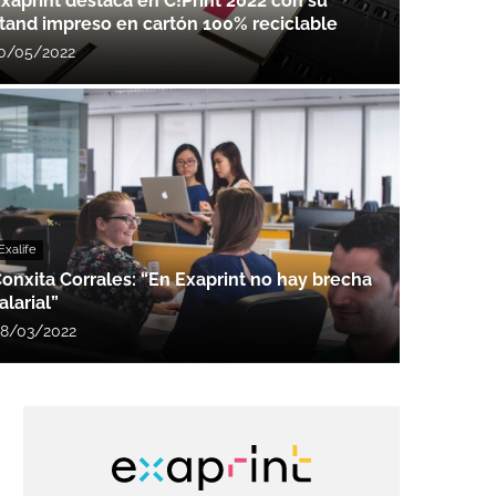
xaprint destaca en C!Print 2022 con su
tand impreso en cartón 100% reciclable
0/05/2022
Exalife
onxita Corrales: “En Exaprint no hay brecha
alarial”
8/03/2022