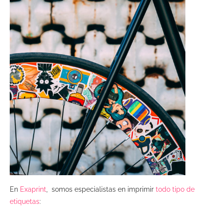
En
Exaprint
, somos especialistas en imprimir
todo tipo de
etiquetas
: