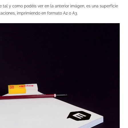
e tal y como podéis ver en la anterior imágen, es una superfície
taciones, imprimiendo en formato A2 o A3.