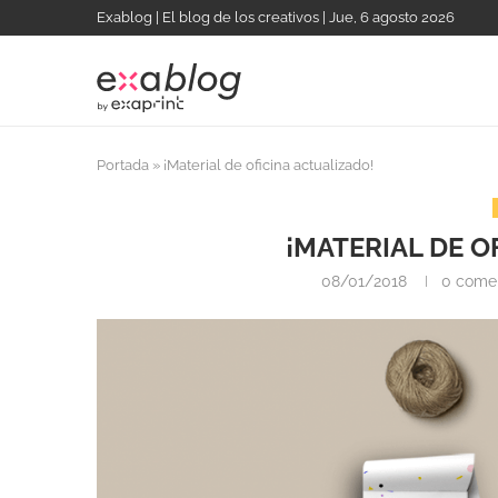
Exablog | El blog de los creativos | Jue, 6 agosto 2026
Portada
»
¡Material de oficina actualizado!
¡MATERIAL DE O
08/01/2018
0 come