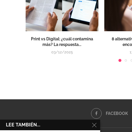
Print vs Digital: ¿cuál contamina
8 alternat
más? La respuesta...
encon
03/12/2025
1
FACEBOOK
LEE TAMBIÉN...