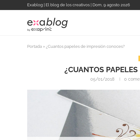
Exablog | El blog de los creativos | Dom, 9 agosto 2026
Portada
»
¿Cuantos papeles de impresión conoces?
¿CUANTOS PAPELES
05/01/2018
0 come