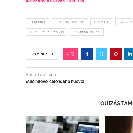
¡Experimenta, crea e imprime!
EXAPRINT
EXAPRINT ONLINE
GRAMAJE
IMPRENT
PAPEL DE IMPRESIÓN
PROFESIONALES
0
COMPARTIR
Entrada anterior
¡Año nuevo, calendario nuevo!
QUIZÁS TAMB