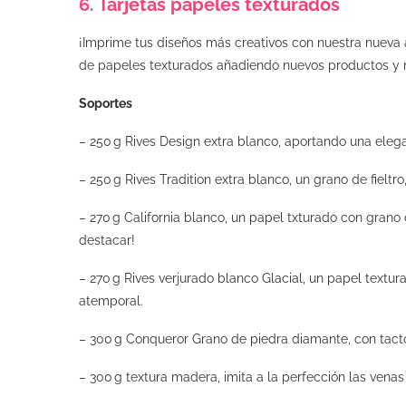
6. Tarjetas papeles texturados
¡Imprime tus diseños más creativos con nuestra nueva
de papeles texturados añadiendo nuevos productos y
Soportes
– 250 g Rives Design extra blanco, aportando una elega
– 250 g Rives Tradition extra blanco, un grano de fieltro
– 270 g California blanco, un papel txturado con grano
destacar!
– 270 g Rives verjurado blanco Glacial, un papel textu
atemporal.
– 300 g Conqueror Grano de piedra diamante, con tacto 
– 300 g textura madera, imita a la perfección las venas