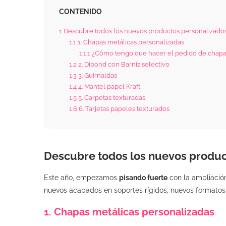
CONTENIDO
1
Descubre todos los nuevos productos personalizados
1.1
1. Chapas metálicas personalizadas
1.1.1
¿Cómo tengo que hacer el pedido de chapas
1.2
2. Dibond con Barniz selectivo
1.3
3. Guirnaldas
1.4
4. Mantel papel Kraft
1.5
5. Carpetas texturadas
1.6
6. Tarjetas papeles texturados
Descubre todos los nuevos produc
Este año, empezamos
pisando fuerte
con la ampliació
nuevos acabados en soportes rígidos, nuevos formato
1. Chapas metálicas personalizadas