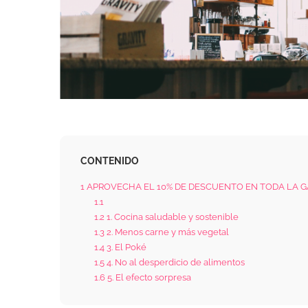
CONTENIDO
1
APROVECHA EL 10% DE DESCUENTO EN TODA LA G
1.1
1.2
1. Cocina saludable y sostenible
1.3
2. Menos carne y más vegetal
1.4
3. El Poké
1.5
4. No al desperdicio de alimentos
1.6
5. El efecto sorpresa