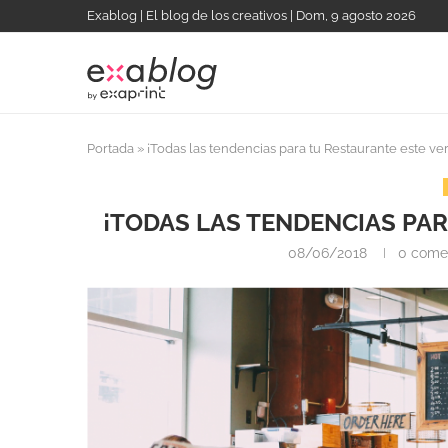
Exablog | El blog de los creativos | Dom, 9 agosto 2026
Portada
»
¡Todas las tendencias para tu Restaurante este ve
¡TODAS LAS TENDENCIAS PA
08/06/2018
0 come