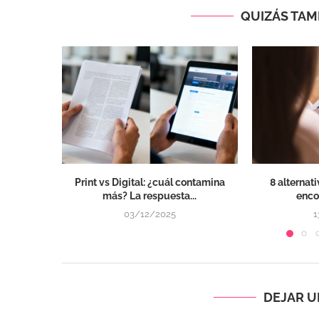
QUIZÁS TAMB
Print vs Digital: ¿cuál contamina
8 alternat
más? La respuesta...
encon
03/12/2025
1
DEJAR 