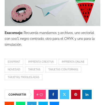
Exaconsejo:
Recuerda mandarnos 3 archivos, uno vectorial
con 100% negro centrado, otro para el CMYK y uno para la
simulación.
EXAPRINT
IMPRENTA CREATIVA
IMPRENTA ONLINE
NOVEDAD
TARJETAS
TARJETAS CON FORMAS
TARJETAS TROQUELADAS
0
COMPARTIR