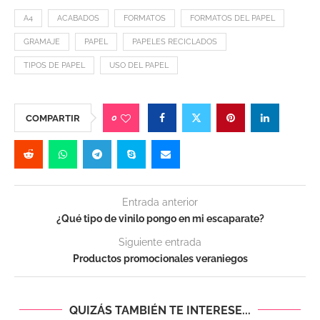
A4
ACABADOS
FORMATOS
FORMATOS DEL PAPEL
GRAMAJE
PAPEL
PAPELES RECICLADOS
TIPOS DE PAPEL
USO DEL PAPEL
0
COMPARTIR
Entrada anterior
¿Qué tipo de vinilo pongo en mi escaparate?
Siguiente entrada
Productos promocionales veraniegos
QUIZÁS TAMBIÉN TE INTERESE...