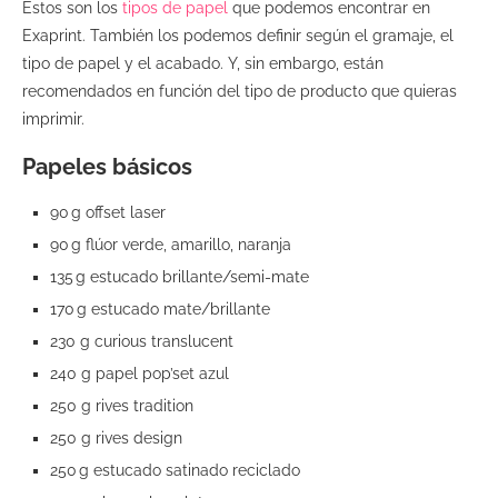
Estos son los
tipos de papel
que podemos encontrar en
Exaprint. También los podemos definir según el gramaje, el
tipo de papel y el acabado. Y, sin embargo, están
recomendados en función del tipo de producto que quieras
imprimir.
Papeles básicos
90 g offset laser
90 g flúor verde, amarillo, naranja
135 g estucado brillante/semi-mate
170 g estucado mate/brillante
230 g curious translucent
240 g papel pop’set azul
250 g rives tradition
250 g rives design
250 g estucado satinado reciclado