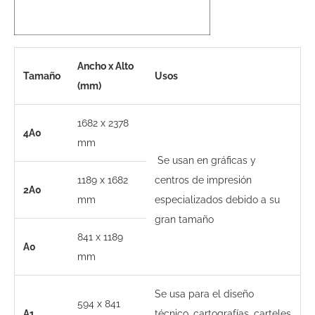
Ancho x Alto
Tamaño
Usos
(mm)
1682 x 2378
4A0
mm
Se usan en gráficas y
1189 x 1682
centros de impresión
2A0
mm
especializados debido a su
gran tamaño
841 x 1189
A0
mm
Se usa para el diseño
594 x 841
A1
técnico, cartografías, carteles