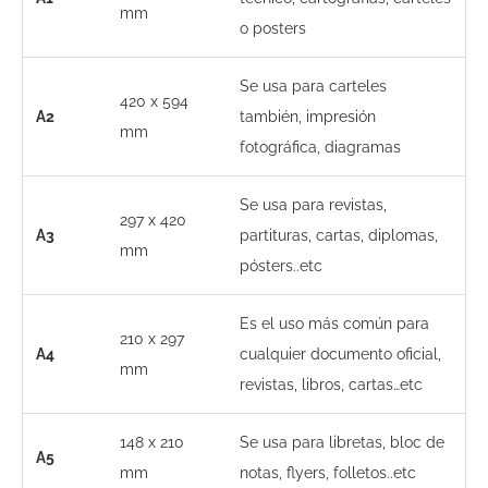
mm
o posters
Se usa para carteles
420 x 594
A2
también, impresión
mm
fotográfica, diagramas
Se usa para revistas,
297 x 420
A3
partituras, cartas, diplomas,
mm
pósters..etc
Es el uso más común para
210 x 297
A4
cualquier documento oficial,
mm
revistas, libros, cartas…etc
148 x 210
Se usa para libretas, bloc de
A5
mm
notas, flyers, folletos..etc