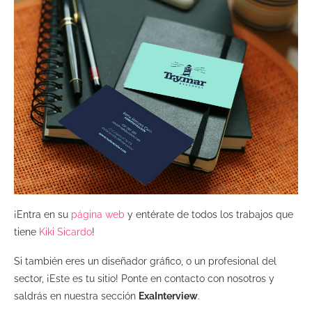
¡Entra en su
página web
y entérate de todos los trabajos que
tiene
Kiki Sicardo
!
Si también eres un diseñador gráfico, o un profesional del
sector, ¡Este es tu sitio! Ponte en contacto con nosotros y
saldrás en nuestra sección
ExaInterview
.