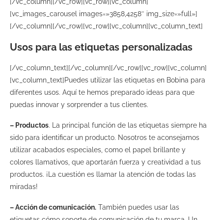
[/vc_column][/vc_row][vc_row][vc_column]
[vc_images_carousel images=»3858,4258″ img_size=»full»]
[/vc_column][/vc_row][vc_row][vc_column][vc_column_text]
Usos para las etiquetas personalizadas
[/vc_column_text][/vc_column][/vc_row][vc_row][vc_column]
[vc_column_text]Puedes utilizar las etiquetas en Bobina para
diferentes usos. Aquí te hemos preparado ideas para que
puedas innovar y sorprender a tus clientes.
– Productos
. La principal función de las etiquetas siempre ha
sido para identificar un producto. Nosotros te aconsejamos
utilizar acabados especiales, como el papel brillante y
colores llamativos, que aportarán fuerza y creatividad a tus
productos. ¡La cuestión es llamar la atención de todas las
miradas!
– Acción de comunicación.
También puedes usar las
etiquetas cómo soporte de comunicación de tu marca. Un