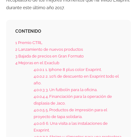
recopilatorio de los mejores momentos que ha vivido Exaprint
durante este último año 2017.
CONTENIDO
1
Premio CTRL
2
Lanzamiento de nuevos productos
3
Bajada de precios en Gran Formato
4
Mejoras en el Exaclub
4.0.0.1
1. Iphone 8 plus color Exaprint.
4.0.0.2
2. 10% de descuento en Exaprint todo el
año.
4.0.0.3
3. Un futbolín para la oficina.
4.0.0.4
4. Financiación para la operación de
displasia de Jaco.
4.0.0.5
5. Productos de impresión para el
proyecto de tapa solidaria.
4.0.0.6
6. Una visita a las instalaciones de
Exaprint.
4.0.0.7
7. Abrigo y alimentos para una protectora