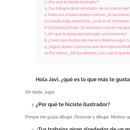
2
¿Por qué te hiciste ilustrador?
3
¿Tus trabajos giran alrededor de un mismo eje?
4
Todos los artistas reciben críticas, ¿te las tom
5
Cuando estás diseñando, ¿cuál es el momento 
6
Completa la frase: “Si volvieses a nacer me gust
7
¿En qué te basas para escoger una imprenta?
8
¿Crees que ilustras de manera distinta según t
9
¿Algún objeto o persona que sea imprescidndibl
10
Por último, ¿De tus diseños, con cuál te queda
Hola Javi, ¿qué es lo que más te gusta
Sin duda, Jugar.
¿Por qué te hiciste ilustrador?
Porque me gusta dibujar. Observar y dibujar. Mostrar 
¿Tus trabajos giran alrededor de un 