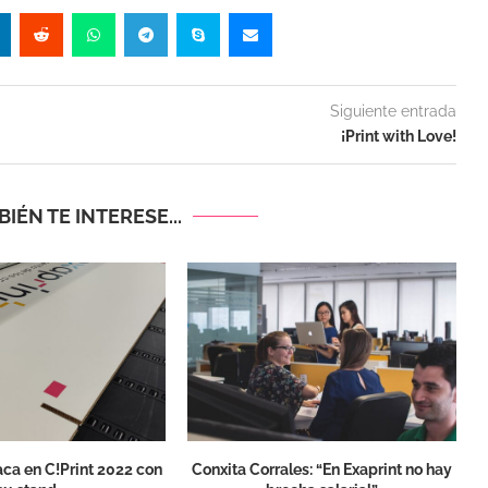
Siguiente entrada
¡Print with Love!
IÉN TE INTERESE...
aca en C!Print 2022 con
Conxita Corrales: “En Exaprint no hay