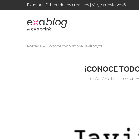
Exablog | El blog de los creativos | Vie, 7 agosto 2026
Portada
»
¡Conoce todo sobre Javirroyo!
¡CONOCE TODO
01/02/2018
0 comen