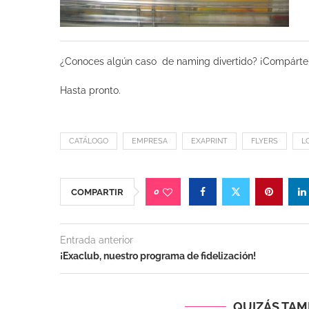
¿Conoces algún caso de naming divertido? ¡Compártel
Hasta pronto.
CATÁLOGO
EMPRESA
EXAPRINT
FLYERS
L
0
COMPARTIR
Entrada anterior
¡Exaclub, nuestro programa de fidelización!
QUIZÁS TAMB