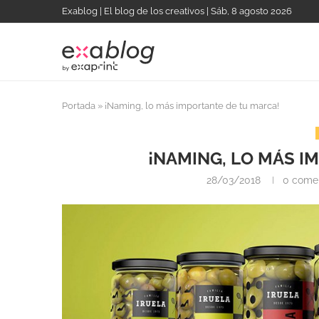
Exablog | El blog de los creativos | Sáb, 8 agosto 2026
Portada
»
¡Naming, lo más importante de tu marca!
¡NAMING, LO MÁS I
28/03/2018
0 comen