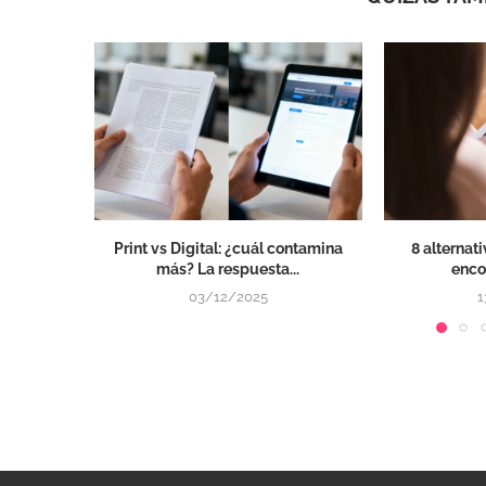
Print vs Digital: ¿cuál contamina
8 alternat
más? La respuesta...
encon
03/12/2025
1