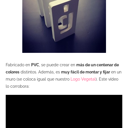
Fabricado en
PVC
, se puede crear en
más de un centenar de
colores
distintos. Además, es
muy fácil de montar y fijar
en un
muro (se coloca igual que nuestro
Logo Vegetal
). Este vídeo
lo corrobora: